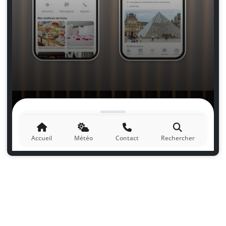
Digitalisez votre Room Directory
Accueil
Météo
Contact
Rechercher
Transformez votre room directory en une
expérience digitale interactive pour offrir à vos
clients un service moderne et accessible à tout
moment.